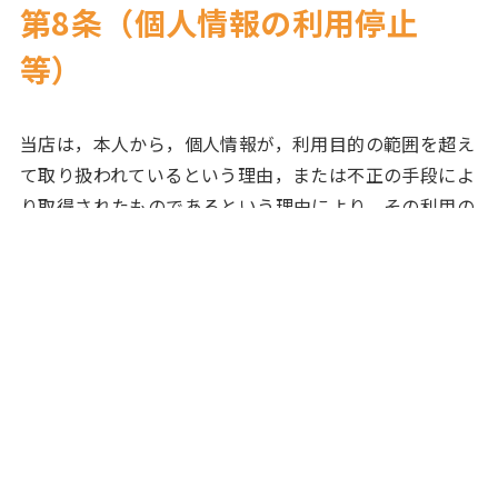
第8条（個人情報の利用停止
等）
当店は，本人から，個人情報が，利用目的の範囲を超え
て取り扱われているという理由，または不正の手段によ
り取得されたものであるという理由により，その利用の
停止または消去（以下，「利用停止等」といいます。）
を求められた場合には，遅滞なく必要な調査を行いま
す。
前項の調査結果に基づき，その請求に応じる必要がある
と判断した場合には，遅滞なく，当該個人情報の利用停
止等を行います。
当店は，前項の規定に基づき利用停止等を行った場合，
または利用停止等を行わない旨の決定をしたときは，遅
滞なく，これをユーザーに通知します。